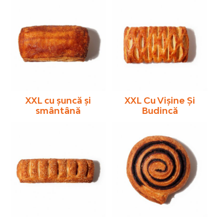
XXL cu șuncă și
XXL Cu Vişine Şi
smântână
Budincă