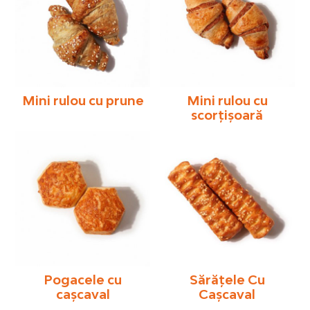
Mini rulou cu prune
Mini rulou cu
scorțișoară
Pogacele cu
Sărăţele Cu
cașcaval
Caşcaval