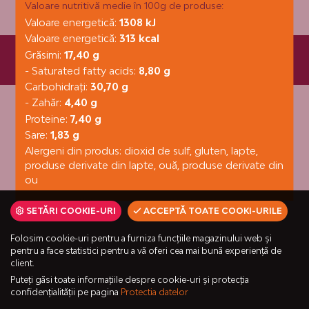
Valoare nutritivă medie în 100g de produse:
Valoare energetică:
1308 kJ
Valoare energetică:
313 kcal
Grăsimi:
17,40 g
Fornetti Kft. © 6000 Kecskemét, Városföld 92. | +36 80/ 20
4525 | fornetti@fornetti.hu
- Saturated fatty acids:
8,80 g
Carbohidraţi:
30,70 g
- Zahăr:
4,40 g
Proteine:
7,40 g
Sare:
1,83 g
Alergeni din produs: dioxid de sulf, gluten, lapte,
produse derivate din lapte, ouă, produse derivate din
ou
SETĂRI COOKIE-URI
ACCEPTĂ TOATE COOKI-URILE
Folosim cookie-uri pentru a furniza funcțiile magazinului web și
pentru a face statistici pentru a vă oferi cea mai bună experiență de
client.
Puteți găsi toate informațiile despre cookie-uri și protecția
confidențialității pe pagina
Protectia datelor