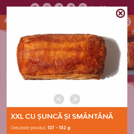
EN
RO
PREZENTARE
PRODUSE
CATEGORII PRODUSE:
PRODUSE LA BUCATĂ
XXL CU ȘUNCĂ ȘI SMÂNTÂNĂ
Greutate produs:
127 - 132 g