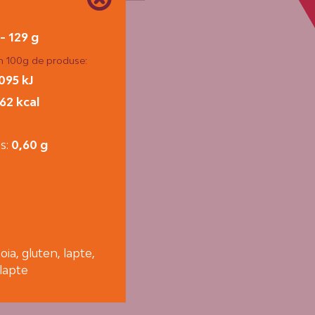
 - 129 g
în 100g de produse:
095 kJ
62 kcal
ds:
0,60 g
g
oia, gluten, lapte,
 lapte