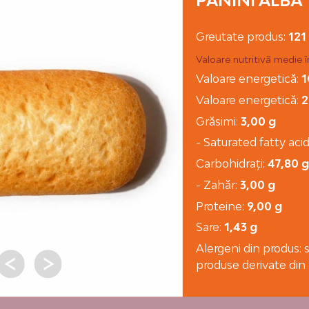
PANINI ALBĂ
Greutate produs:
121
Valoare nutritivă medie 
Valoare energetică:
1
Valoare energetică:
2
Grăsimi:
3,00 g
- Saturated fatty aci
Carbohidraţi:
47,80 
- Zahăr:
3,00 g
Proteine:
9,00 g
Sare:
1,43 g
Alergeni din produs: s
produse derivate din