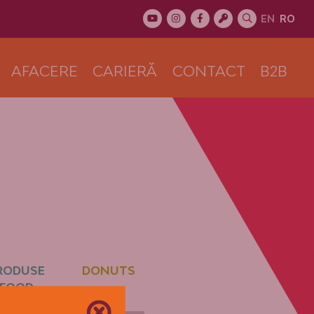
EN
RO
AFACERE
CARIERĂ
CONTACT
B2B
RODUSE
DONUTS
FOOD