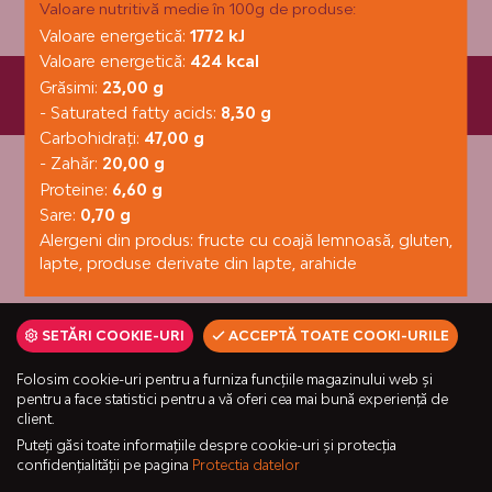
Valoare nutritivă medie în 100g de produse:
Valoare energetică:
1772 kJ
Valoare energetică:
424 kcal
Grăsimi:
23,00 g
Fornetti Kft. © 6000 Kecskemét, Városföld 92. | +36 80/ 20
4525 | fornetti@fornetti.hu
- Saturated fatty acids:
8,30 g
Carbohidraţi:
47,00 g
- Zahăr:
20,00 g
Proteine:
6,60 g
Sare:
0,70 g
Alergeni din produs: fructe cu coajă lemnoasă, gluten,
lapte, produse derivate din lapte, arahide
SETĂRI COOKIE-URI
ACCEPTĂ TOATE COOKI-URILE
Folosim cookie-uri pentru a furniza funcțiile magazinului web și
pentru a face statistici pentru a vă oferi cea mai bună experiență de
client.
Puteți găsi toate informațiile despre cookie-uri și protecția
confidențialității pe pagina
Protectia datelor