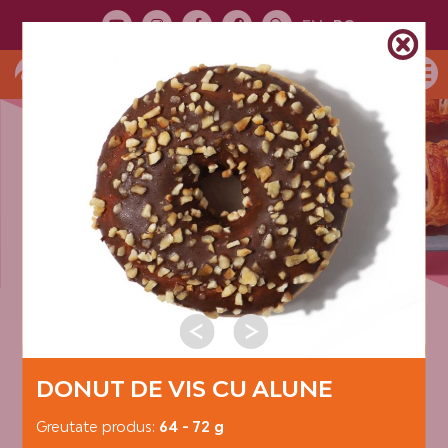
EN
RO
PREZENTARE
PRODUSE
CATEGORII PRODUSE:
DONUTS
DONUT DE VIS CU ALUNE
Greutate produs:
64 - 72 g