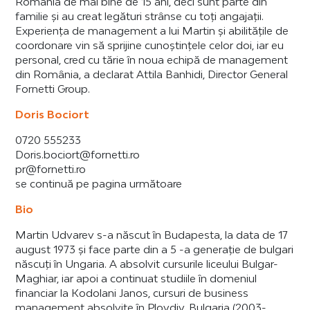
România de mai bine de 15 ani, deci sunt parte din
familie și au creat legături strânse cu toți angajații.
Experiența de management a lui Martin și abilitățile de
coordonare vin să sprijine cunoștințele celor doi, iar eu
personal, cred cu tărie în noua echipă de management
din România, a declarat Attila Banhidi, Director General
Fornetti Group.
Doris Bociort
0720 555233
Doris.bociort@fornetti.ro
pr@fornetti.ro
se continuă pe pagina următoare
Bio
Martin Udvarev s-a născut în Budapesta, la data de 17
august 1973 și face parte din a 5 -a generație de bulgari
născuți în Ungaria. A absolvit cursurile liceului Bulgar-
Maghiar, iar apoi a continuat studiile în domeniul
financiar la Kodolani Janos, cursuri de business
management absolvite în Plovdiv, Bulgaria (2003-