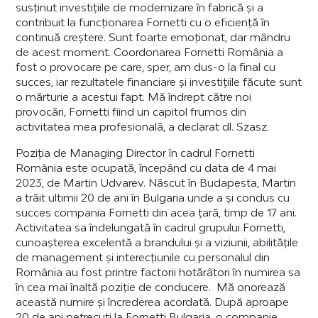
susținut investițiile de modernizare în fabrică și a
contribuit la funcționarea Fornetti cu o eficiență în
continuă creștere. Sunt foarte emoționat, dar mândru
de acest moment. Coordonarea Fornetti România a
fost o provocare pe care, sper, am dus-o la final cu
succes, iar rezultatele financiare și investițiile făcute sunt
o mărturie a acestui fapt. Mă îndrept către noi
provocări, Fornetti fiind un capitol frumos din
activitatea mea profesională, a declarat dl. Szasz.
Poziția de Managing Director în cadrul Fornetti
România este ocupată, începând cu data de 4 mai
2023, de Martin Udvarev. Născut în Budapesta, Martin
a trăit ultimii 20 de ani în Bulgaria unde a și condus cu
succes compania Fornetti din acea țară, timp de 17 ani.
Activitatea sa îndelungată în cadrul grupului Fornetti,
cunoașterea excelentă a brandului și a viziunii, abilitățile
de management și interecțiunile cu personalul din
România au fost printre factorii hotărâtori în numirea sa
în cea mai înaltă poziție de conducere. Mă onorează
această numire și încrederea acordată. După aproape
20 de ani petrecuți la Fornetti Bulgaria, o companie