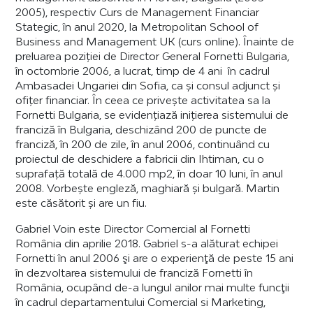
2005), respectiv Curs de Management Financiar
Stategic, în anul 2020, la Metropolitan School of
Business and Management UK (curs online). Înainte de
preluarea poziției de Director General Fornetti Bulgaria,
în octombrie 2006, a lucrat, timp de 4 ani în cadrul
Ambasadei Ungariei din Sofia, ca și consul adjunct și
ofițer financiar. În ceea ce privește activitatea sa la
Fornetti Bulgaria, se evidențiază inițierea sistemului de
franciză în Bulgaria, deschizând 200 de puncte de
franciză, în 200 de zile, în anul 2006, continuând cu
proiectul de deschidere a fabricii din Ihtiman, cu o
suprafață totală de 4.000 mp2, în doar 10 luni, în anul
2008. Vorbește engleză, maghiară și bulgară. Martin
este căsătorit și are un fiu.
Gabriel Voin este Director Comercial al Fornetti
România din aprilie 2018. Gabriel s-a alăturat echipei
Fornetti în anul 2006 şi are o experienţă de peste 15 ani
în dezvoltarea sistemului de franciză Fornetti în
România, ocupând de-a lungul anilor mai multe funcţii
în cadrul departamentului Comercial si Marketing,