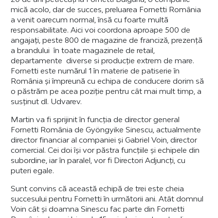
mică acolo, dar de succes, preluarea Fornetti România
a venit oarecum normal, însă cu foarte multă
responsabilitate. Aici voi coordona aproape 500 de
angajați, peste 800 de magazine de franciză, prezență
a brandului în toate magazinele de retail,
departamente diverse si producție extrem de mare.
Fornetti este numărul 1 în materie de patiserie în
România și împreună cu echipa de conducere dorim să
o păstrăm pe acea poziție pentru cât mai mult timp, a
susținut dl. Udvarev.
Martin va fi sprijinit în funcția de director general
Fornetti România de Gyöngyike Sinescu, actualmente
director financiar al companiei și Gabriel Voin, director
comercial. Cei doi își vor păstra funcțiile și echipele din
subordine, iar în paralel, vor fi Directori Adjuncți, cu
puteri egale.
Sunt convins că această echipă de trei este cheia
succesului pentru Fornetti în următorii ani. Atât domnul
Voin cât și doamna Sinescu fac parte din Fornetti